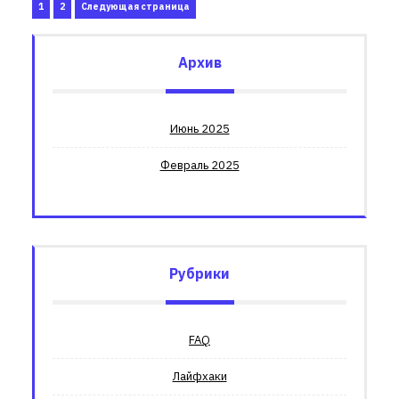
Пагинация
Страница
Страница
1
2
Следующая страница
записей
Архив
Июнь 2025
Февраль 2025
Рубрики
FAQ
Лайфхаки