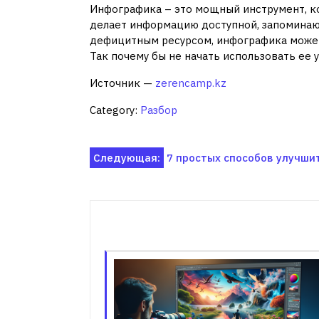
Инфографика – это мощный инструмент, к
делает информацию доступной, запоминаю
дефицитным ресурсом, инфографика может
Так почему бы не начать использовать ее 
Источник —
zerencamp.kz
Category:
Разбор
Навигация
Следующая:
7 простых способов улучшит
по
записям